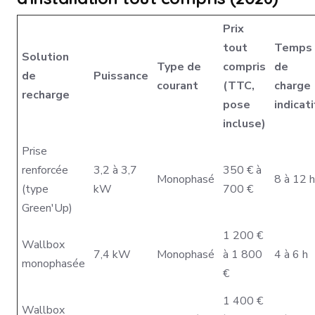
Prix
tout
Temps
Solution
Type de
compris
de
de
Puissance
courant
(TTC,
charge
recharge
pose
indicati
incluse)
Prise
renforcée
3,2 à 3,7
350 € à
Monophasé
8 à 12 h
(type
kW
700 €
Green'Up)
1 200 €
Wallbox
7,4 kW
Monophasé
à 1 800
4 à 6 h
monophasée
€
1 400 €
Wallbox