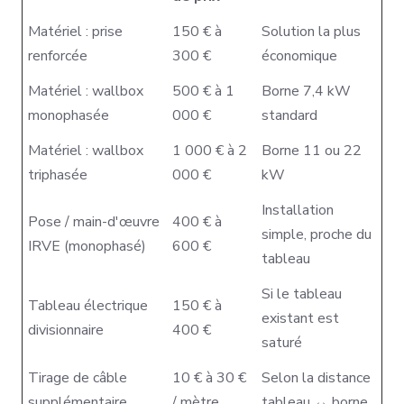
Matériel : prise
150 € à
Solution la plus
renforcée
300 €
économique
Matériel : wallbox
500 € à 1
Borne 7,4 kW
monophasée
000 €
standard
Matériel : wallbox
1 000 € à 2
Borne 11 ou 22
triphasée
000 €
kW
Installation
Pose / main-d'œuvre
400 € à
simple, proche du
IRVE (monophasé)
600 €
tableau
Si le tableau
Tableau électrique
150 € à
existant est
divisionnaire
400 €
saturé
Tirage de câble
10 € à 30 €
Selon la distance
supplémentaire
/ mètre
tableau ↔ borne