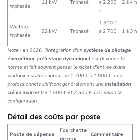
11 kW
Triphasé
à 2 200
2 à 4 h
triphasée
€
1 600 €
Wallbox
22 kW
Triphasé
à 2 700
1 à 3 h
triphasée
€
Note : en 2026, l'intégration d'un
système de pilotage
énergétique
(
délestage dynamique
) est devenue la
norme et fait souvent passer le ticket d'entrée d'une
wallbox installée autour de 1 300 € à 1 800 €. Les
professionnels chiffrent généralement une
installation
clé en main
entre 1 500 € et 2 500 € TTC selon la
configuration.
Détail des coûts par poste
Fourchette
Poste de dépense
Commentaire
de prix