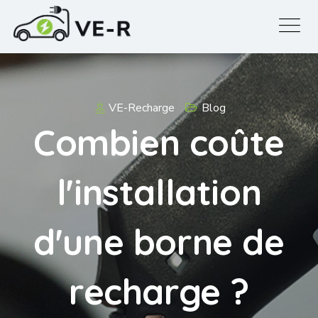
VE-Recharge
Blog
Combien coûte
l'installation
d'une borne de
recharge ?