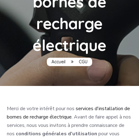
bornes de
recharge
électrique
Accueil
CGU
Merci de votre intérêt pour nos
services d'installation de
bornes de recharge électrique
. Avant de faire appel à nos
services, nous vous invitons à prendre connaissance de
nos
conditions générales d'utilisation
pour vous