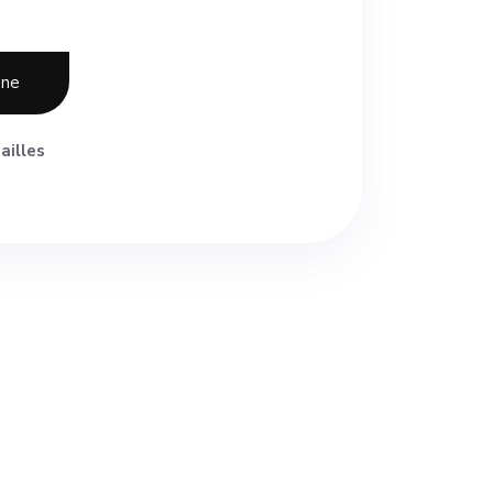
one
ailles