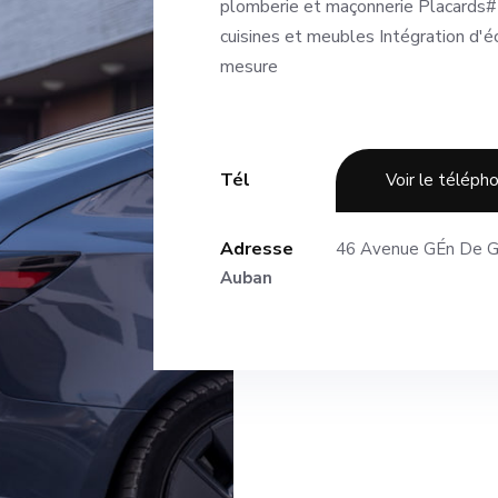
plomberie et maçonnerie Placards#
cuisines et meubles Intégration d'éc
mesure
Tél
Voir le téléph
Adresse
46 Avenue GÉn De G
Auban