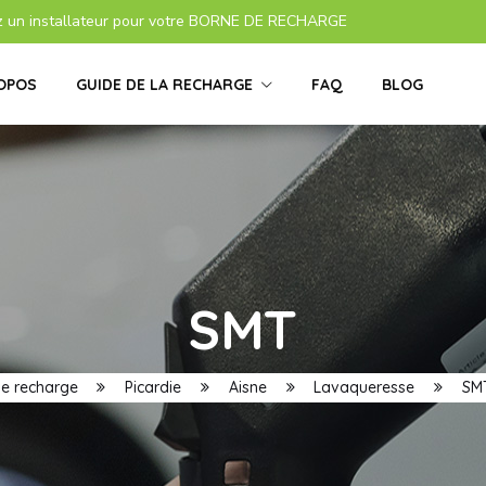
z un installateur pour votre BORNE DE RECHARGE
OPOS
GUIDE DE LA RECHARGE
FAQ
BLOG
SMT
de recharge
Picardie
Aisne
Lavaqueresse
SMT