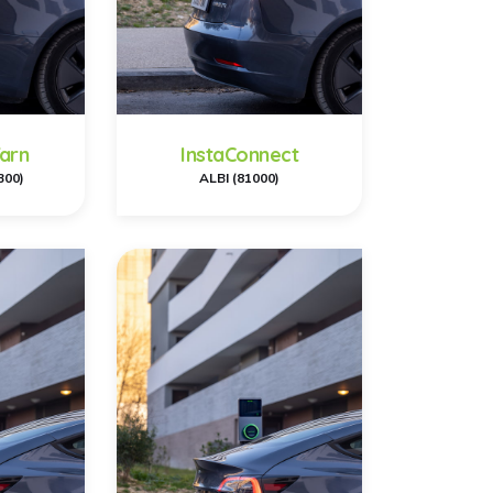
Tarn
InstaConnect
300)
ALBI (81000)