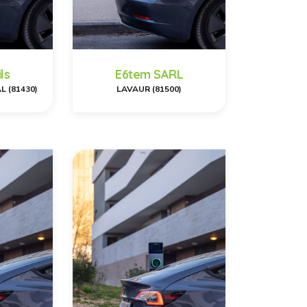
ls
E6tem SARL
 (81430)
LAVAUR (81500)