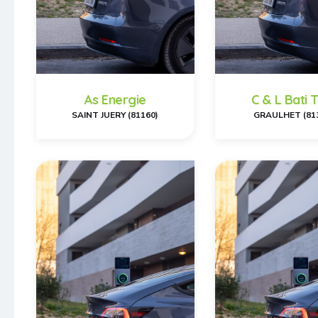
As Energie
C & L Bati 
SAINT JUERY (81160)
GRAULHET (81