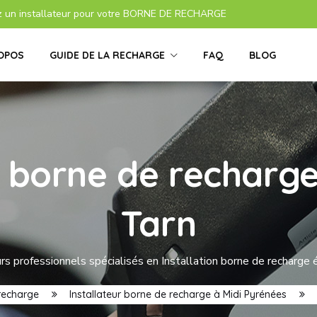
z un installateur pour votre BORNE DE RECHARGE
OPOS
GUIDE DE LA RECHARGE
FAQ
BLOG
s borne de recharge
Tarn
s professionnels spécialisés en Installation borne de recharge 
 recharge
Installateur borne de recharge à Midi Pyrénées