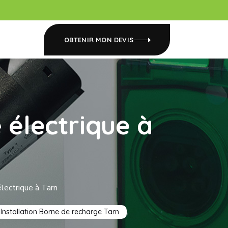
OBTENIR MON DEVIS
 électrique à
électrique à Tarn
Installation Borne de recharge Tarn