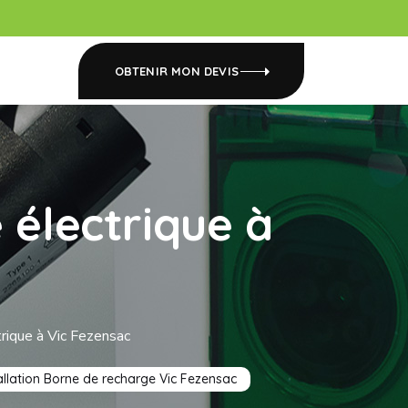
OBTENIR MON DEVIS
 électrique à
trique à Vic Fezensac
allation Borne de recharge Vic Fezensac