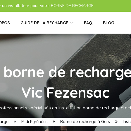
z un installateur pour votre BORNE DE RECHARGE
OPOS
GUIDE DE LA RECHARGE
FAQ
BLOG
s borne de recharge
Vic Fezensac
ofessionnels spécialisés en Installation borne de recharge élec
harge
Midi Pyrénées
Borne de recharge à Gers
Inst