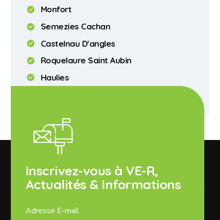
Monfort
Semezies Cachan
Castelnau D'angles
Roquelaure Saint Aubin
Haulies
Saint Mont
Inscrivez-vous à VE-R,
Actualités & Informations
Adresse E-mail