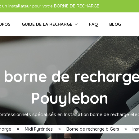
z un installateur pour votre BORNE DE RECHARGE
OPOS
GUIDE DE LA RECHARGE
FAQ
BLOG
s borne de recharge
Pouylebon
professionnels spécialisés en Installation borne de recharge éle
charge
Midi Pyrénées
Borne de recharge à Gers
Ins