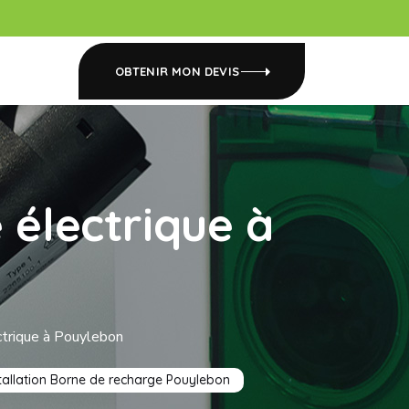
OBTENIR MON DEVIS
 électrique à
ctrique à Pouylebon
tallation Borne de recharge Pouylebon