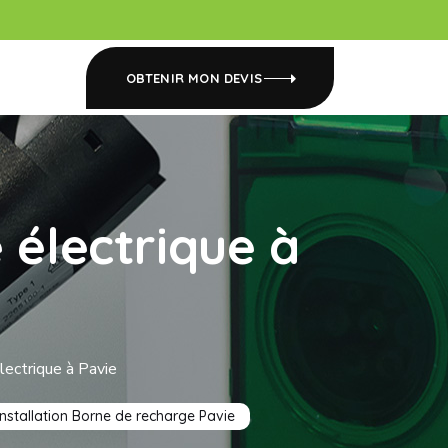
OBTENIR MON DEVIS
 électrique à
lectrique à Pavie
Installation Borne de recharge Pavie