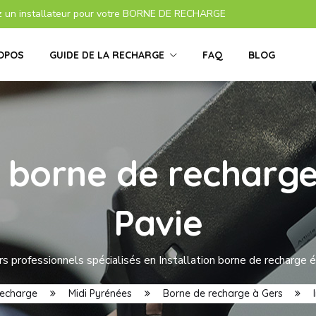
z un installateur pour votre BORNE DE RECHARGE
OPOS
GUIDE DE LA RECHARGE
FAQ
BLOG
s borne de recharge
Pavie
s professionnels spécialisés en Installation borne de recharge é
 recharge
Midi Pyrénées
Borne de recharge à Gers