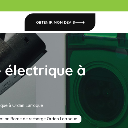
OBTENIR MON DEVIS
 électrique à
rique à Ordan Larroque
llation Borne de recharge Ordan Larroque