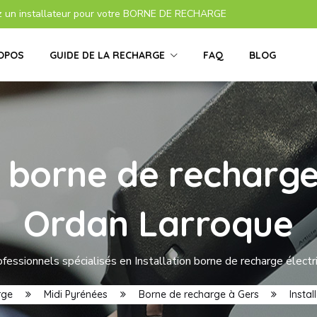
z un installateur pour votre BORNE DE RECHARGE
OPOS
GUIDE DE LA RECHARGE
FAQ
BLOG
s borne de recharge
Ordan Larroque
fessionnels spécialisés en Installation borne de recharge élect
rge
Midi Pyrénées
Borne de recharge à Gers
Insta