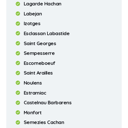
Lagarde Hachan
Labejan
Izotges
Esclassan Labastide
Saint Georges
Sempesserre
Escorneboeuf
Saint Arailles
Noulens
Estramiac
Castelnau Barbarens
Monfort
Semezies Cachan