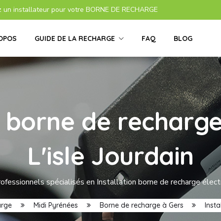
z un installateur pour votre BORNE DE RECHARGE
OPOS
GUIDE DE LA RECHARGE
FAQ
BLOG
s borne de recharge
L'isle Jourdain
fessionnels spécialisés en Installation borne de recharge électr
arge
Midi Pyrénées
Borne de recharge à Gers
Insta