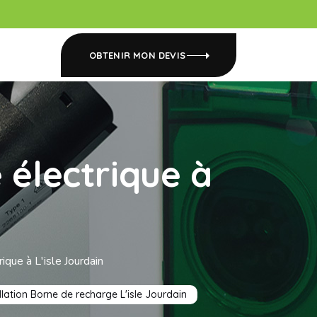
OBTENIR MON DEVIS
 électrique à
ique à L'isle Jourdain
llation Borne de recharge L'isle Jourdain