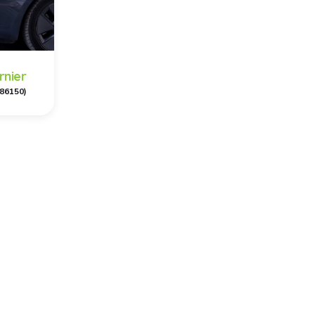
rnier
(86150)