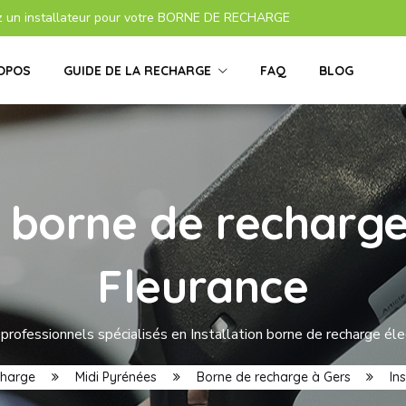
z un installateur pour votre BORNE DE RECHARGE
OPOS
GUIDE DE LA RECHARGE
FAQ
BLOG
s borne de recharge
Fleurance
professionnels spécialisés en Installation borne de recharge éle
charge
Midi Pyrénées
Borne de recharge à Gers
In