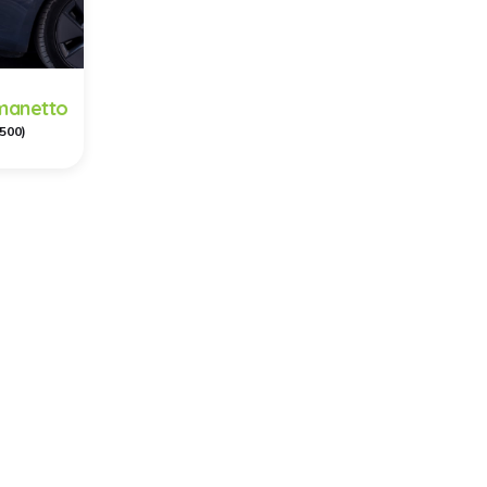
manetto
500)