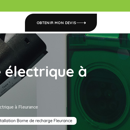
OBTENIR MON DEVIS
 électrique à
ctrique à Fleurance
stallation Borne de recharge Fleurance