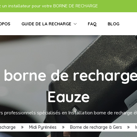
z un installateur pour votre BORNE DE RECHARGE
OPOS
GUIDE DE LA RECHARGE
FAQ
BLOG
s borne de recharge
Eauze
s professionnels spécialisés en Installation borne de recharge é
recharge
Midi Pyrénées
Borne de recharge à Gers