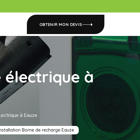
OBTENIR MON DEVIS
 électrique à
lectrique à Eauze
Installation Borne de recharge Eauze