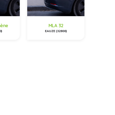
mène
MLA 32
0)
EAUZE (32800)