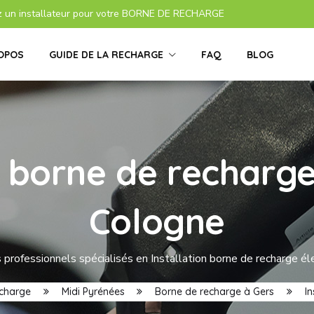
z un installateur pour votre BORNE DE RECHARGE
OPOS
GUIDE DE LA RECHARGE
FAQ
BLOG
s borne de recharge
Cologne
 professionnels spécialisés en Installation borne de recharge él
echarge
Midi Pyrénées
Borne de recharge à Gers
I