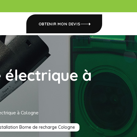
OBTENIR MON DEVIS
 électrique à
ectrique à Cologne
nstallation Borne de recharge Cologne