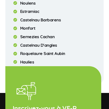
Noulens
Estramiac
Castelnau Barbarens
Monfort
Semezies Cachan
Castelnau D'angles
Roquelaure Saint Aubin
Haulies
Saint Mont
Inscrivez-vous à VE-R,