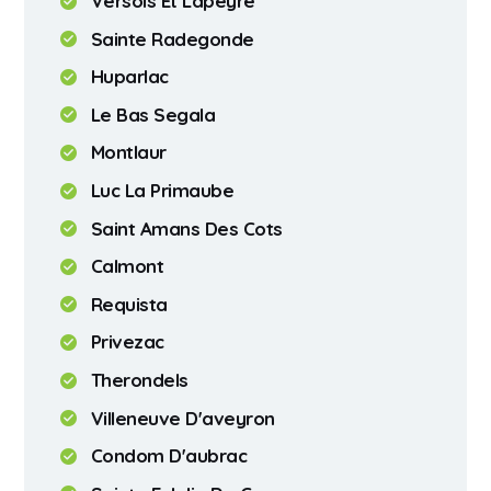
Versols Et Lapeyre
Sainte Radegonde
Huparlac
Le Bas Segala
Montlaur
Luc La Primaube
Saint Amans Des Cots
Calmont
Requista
Privezac
Therondels
Villeneuve D'aveyron
Condom D'aubrac