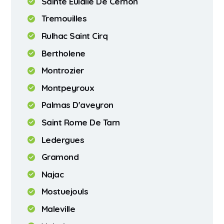
Sainte Eulalie De Cernon
Tremouilles
Rulhac Saint Cirq
Bertholene
Montrozier
Montpeyroux
Palmas D'aveyron
Saint Rome De Tarn
Ledergues
Gramond
Najac
Mostuejouls
Maleville