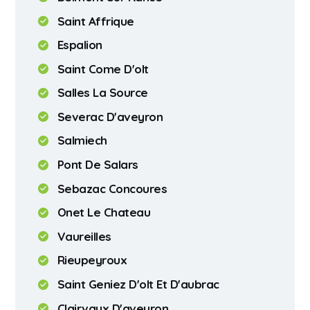
Saint Affrique
Espalion
Saint Come D'olt
Salles La Source
Severac D'aveyron
Salmiech
Pont De Salars
Sebazac Concoures
Onet Le Chateau
Vaureilles
Rieupeyroux
Saint Geniez D'olt Et D'aubrac
Clairvaux D'aveyron