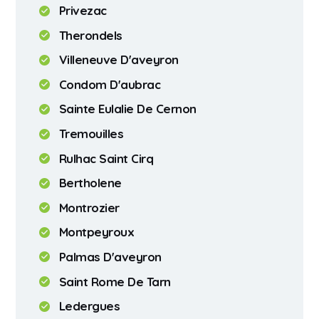
Privezac
Therondels
Villeneuve D'aveyron
Condom D'aubrac
Sainte Eulalie De Cernon
Tremouilles
Rulhac Saint Cirq
Bertholene
Montrozier
Montpeyroux
Palmas D'aveyron
Saint Rome De Tarn
Ledergues