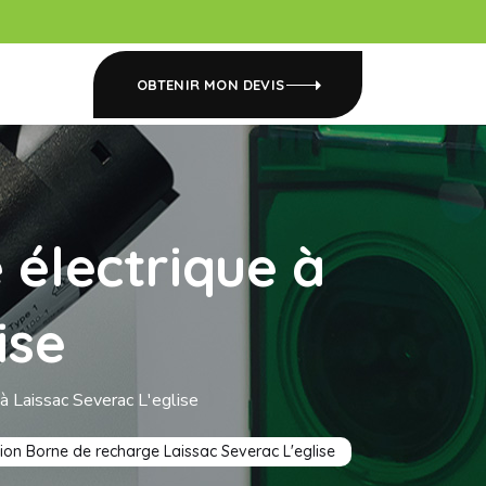
OBTENIR MON DEVIS
 électrique à
ise
 à Laissac Severac L'eglise
ation Borne de recharge Laissac Severac L'eglise