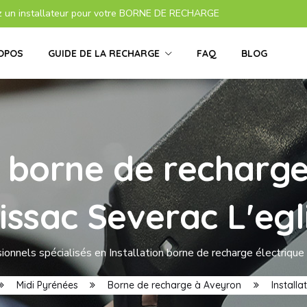
z un installateur pour votre BORNE DE RECHARGE
OPOS
GUIDE DE LA RECHARGE
FAQ
BLOG
s borne de recharge
issac Severac L'egl
onnels spécialisés en Installation borne de recharge électrique
Midi Pyrénées
Borne de recharge à Aveyron
Install