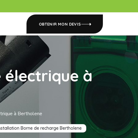
OBTENIR MON DEVIS
 électrique à
ctrique à Bertholene
nstallation Borne de recharge Bertholene