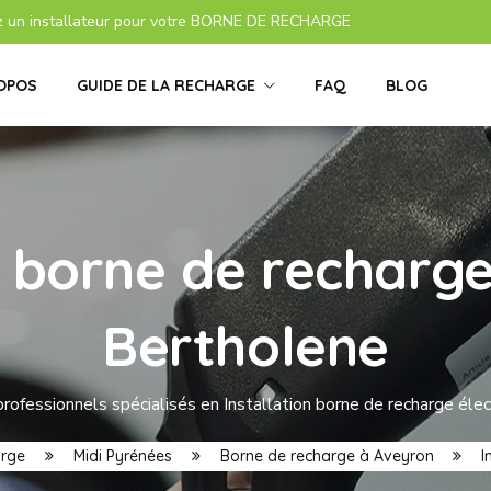
z un installateur pour votre BORNE DE RECHARGE
OPOS
GUIDE DE LA RECHARGE
FAQ
BLOG
s borne de recharge
Bertholene
rofessionnels spécialisés en Installation borne de recharge éle
arge
Midi Pyrénées
Borne de recharge à Aveyron
I