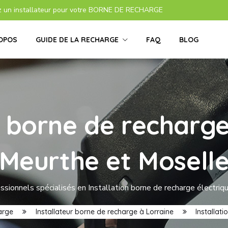
z un installateur pour votre BORNE DE RECHARGE
OPOS
GUIDE DE LA RECHARGE
FAQ
BLOG
s borne de recharge
Meurthe et Mosell
ssionnels spécialisés en Installation borne de recharge électri
arge
Installateur borne de recharge à Lorraine
Installat