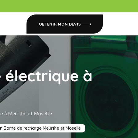
OBTENIR MON DEVIS
 électrique à
e
que à Meurthe et Moselle
ion Borne de recharge Meurthe et Moselle