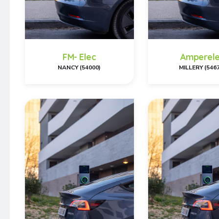
FM- Elec
Amperel
NANCY (54000)
MILLERY (546