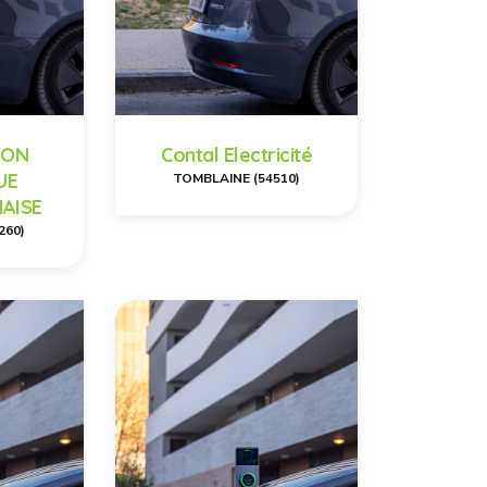
ION
Contal Electricité
UE
TOMBLAINE (54510)
AISE
260)