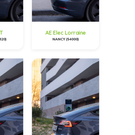
T
AE Elec Lorraine
320)
NANCY (54000)