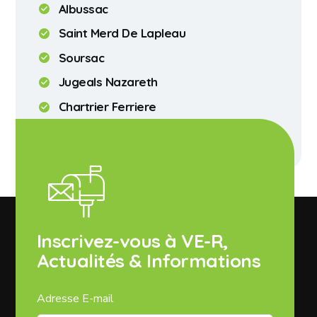
Albussac
Saint Merd De Lapleau
Soursac
Jugeals Nazareth
Chartrier Ferriere
Servieres Le Chateau
Inscrivez-vous à VE-R,
Actualités & Informations
Adresse E-mail