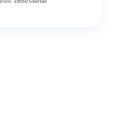
gnade,
19550 Soursac