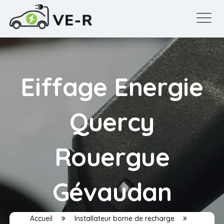
Eiffage Energie
Quercy
Rouergue
Gévaudan
Accueil
Installateur borne de recharge