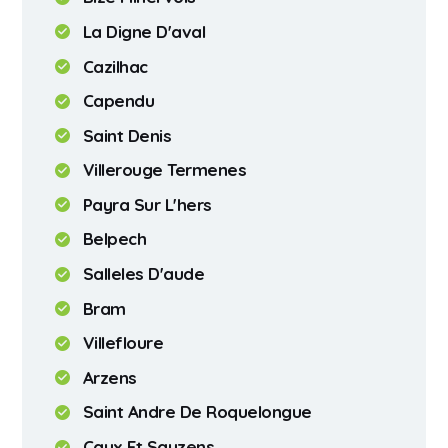
La Digne D'aval
Cazilhac
Capendu
Saint Denis
Villerouge Termenes
Payra Sur L'hers
Belpech
Salleles D'aude
Bram
Villefloure
Arzens
Saint Andre De Roquelongue
Caux Et Sauzens