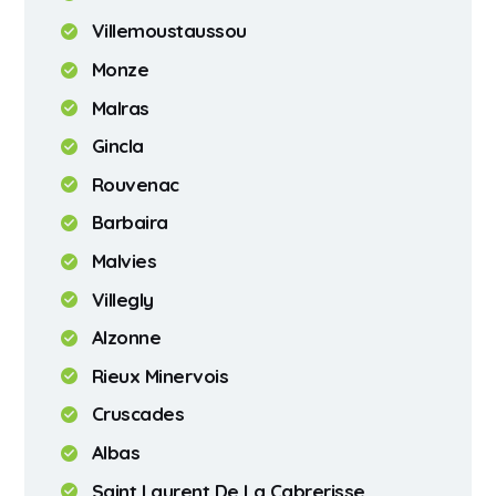
Villemoustaussou
Monze
Malras
Gincla
Rouvenac
Barbaira
Malvies
Villegly
Alzonne
Rieux Minervois
Cruscades
Albas
Saint Laurent De La Cabrerisse