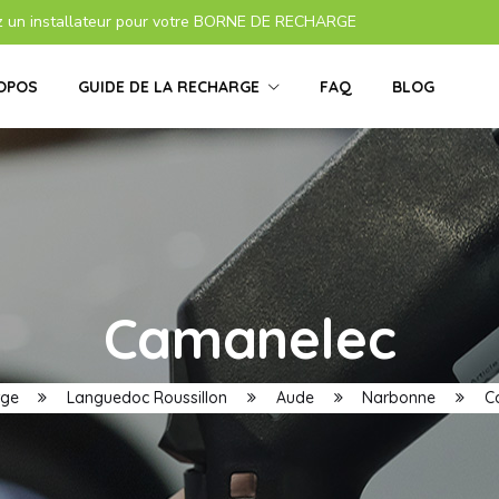
z un installateur pour votre BORNE DE RECHARGE
OPOS
GUIDE DE LA RECHARGE
FAQ
BLOG
Camanelec
rge
Languedoc Roussillon
Aude
Narbonne
C