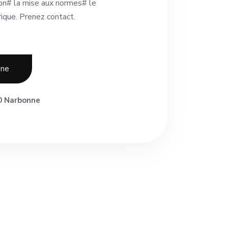
ion# la mise aux normes# le
ique. Prenez contact.
one
0 Narbonne