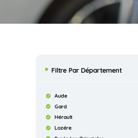
Filtre Par Département
Aude
Gard
Hérault
Lozére