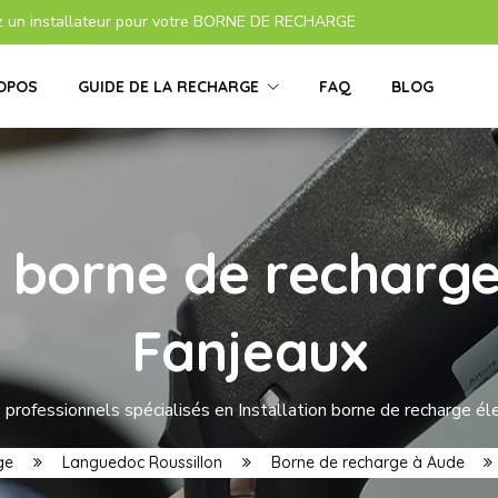
z un installateur pour votre BORNE DE RECHARGE
OPOS
GUIDE DE LA RECHARGE
FAQ
BLOG
s borne de recharge
Fanjeaux
professionnels spécialisés en Installation borne de recharge él
ge
Languedoc Roussillon
Borne de recharge à Aude