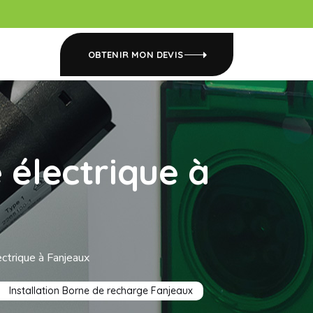
OBTENIR MON DEVIS
 électrique à
ectrique à Fanjeaux
Installation Borne de recharge Fanjeaux