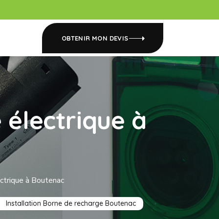
OBTENIR MON DEVIS
 électrique à
ectrique à Boutenac
Installation Borne de recharge Boutenac