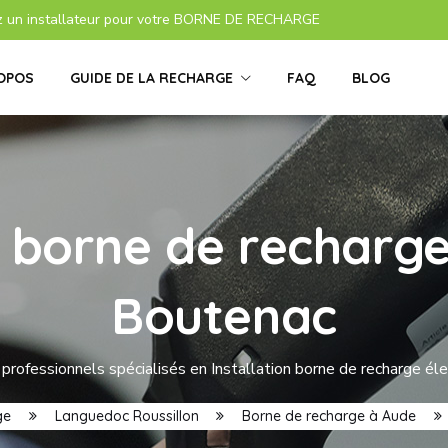
z un installateur pour votre BORNE DE RECHARGE
OPOS
GUIDE DE LA RECHARGE
FAQ
BLOG
s borne de recharge
Boutenac
professionnels spécialisés en Installation borne de recharge él
ge
Languedoc Roussillon
Borne de recharge à Aude