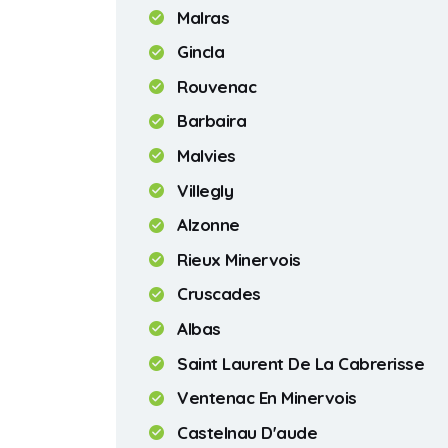
Malras
Gincla
Rouvenac
Barbaira
Malvies
Villegly
Alzonne
Rieux Minervois
Cruscades
Albas
Saint Laurent De La Cabrerisse
Ventenac En Minervois
Castelnau D'aude