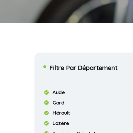
Filtre Par Département
Aude
Gard
Hérault
Lozére