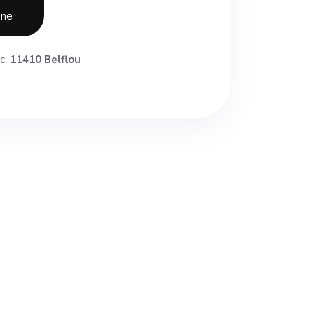
one
oc,
11410 Belflou