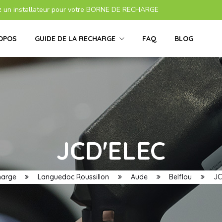
z un installateur pour votre BORNE DE RECHARGE
OPOS
GUIDE DE LA RECHARGE
FAQ
BLOG
JCD'ELEC
harge
Languedoc Roussillon
Aude
Belflou
JC