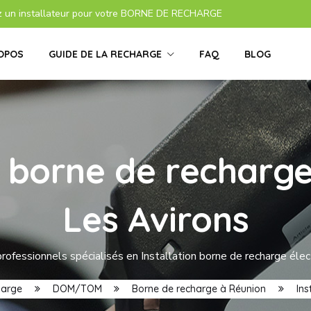
z un installateur pour votre BORNE DE RECHARGE
OPOS
GUIDE DE LA RECHARGE
FAQ
BLOG
s borne de recharge
Les Avirons
rofessionnels spécialisés en Installation borne de recharge élec
harge
DOM/TOM
Borne de recharge à Réunion
Ins