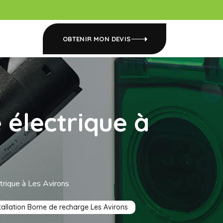
OBTENIR MON DEVIS
 électrique à
trique à Les Avirons
tallation Borne de recharge Les Avirons