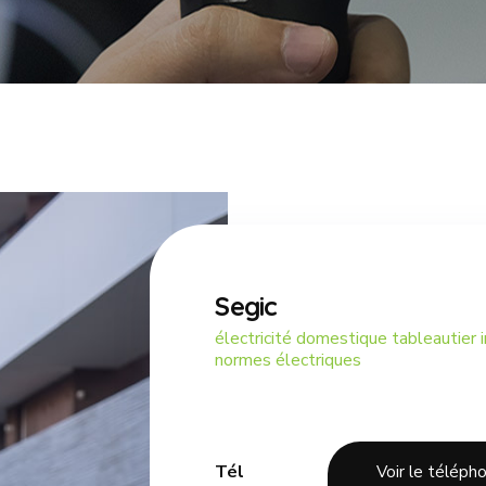
Segic
électricité domestique tableautier i
normes électriques
Tél
Voir le téléph