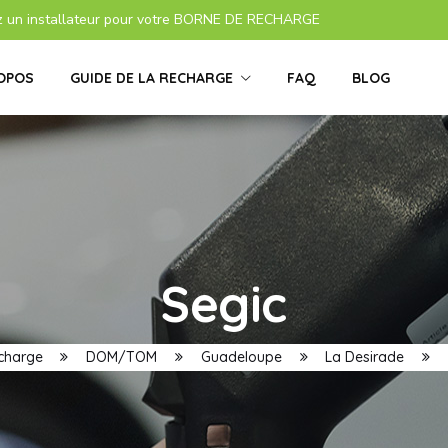
z un installateur pour votre BORNE DE RECHARGE
OPOS
GUIDE DE LA RECHARGE
FAQ
BLOG
Segic
echarge
DOM/TOM
Guadeloupe
La Desirade