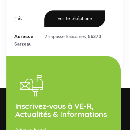
Tél
Voir le téléphone
Adresse
2 Impasse Salicornes,
56370
Sarzeau
Inscrivez-vous à VE-R,
Actualités & Informations
Adresse E-mail