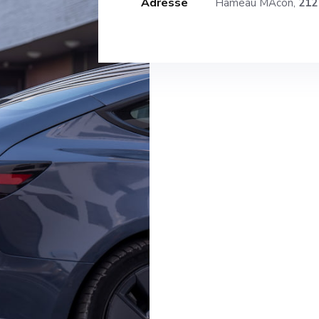
Adresse
Hameau MÂcon,
212