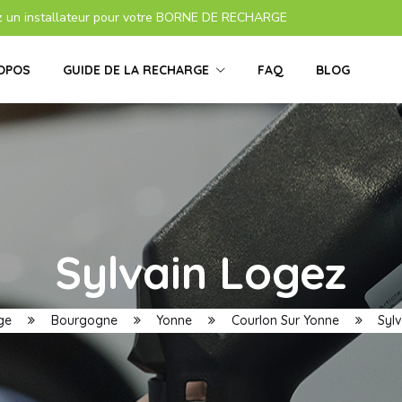
z un installateur pour votre BORNE DE RECHARGE
OPOS
GUIDE DE LA RECHARGE
FAQ
BLOG
Sylvain Logez
ge
Bourgogne
Yonne
Courlon Sur Yonne
Sylv