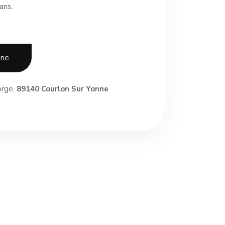
sans.
one
orge,
89140 Courlon Sur Yonne