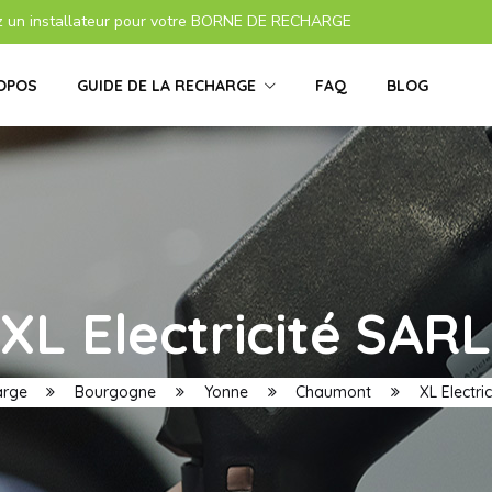
z un installateur pour votre BORNE DE RECHARGE
OPOS
GUIDE DE LA RECHARGE
FAQ
BLOG
XL Electricité SARL
arge
Bourgogne
Yonne
Chaumont
XL Electri