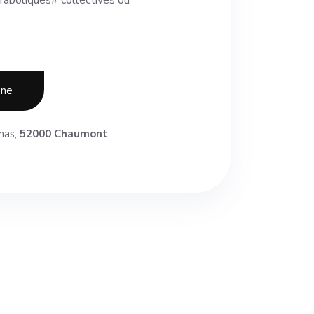
raboliques# collectives ou
one
mas,
52000 Chaumont