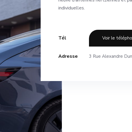
neuve d’antennes hertziennes et pa
individuelles.
Tél
Voir le téléph
Adresse
3 Rue Alexandre Du