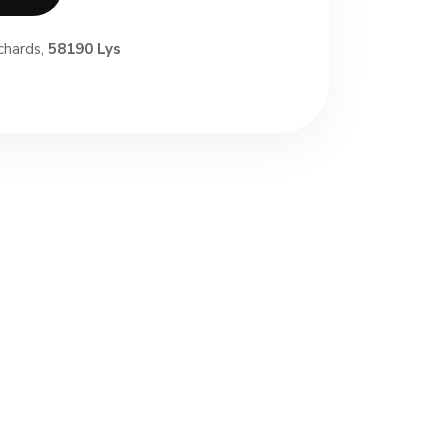
chards,
58190 Lys