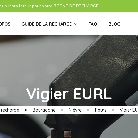
z un installateur pour votre BORNE DE RECHARGE
OPOS
GUIDE DE LA RECHARGE
FAQ
BLOG
Vigier EURL
e recharge
Bourgogne
Niévre
Fours
Vigier EU