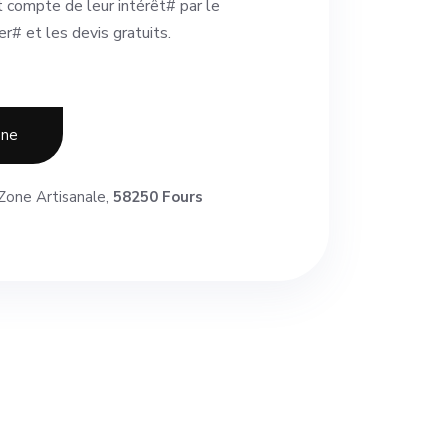
 compte de leur intérêt# par le
r# et les devis gratuits.
one
one Artisanale,
58250 Fours