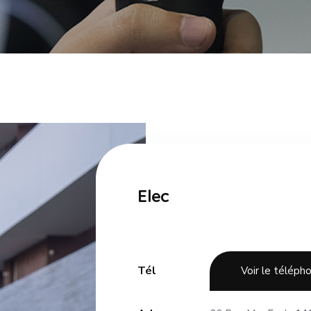
Elec
Tél
Voir le téléph