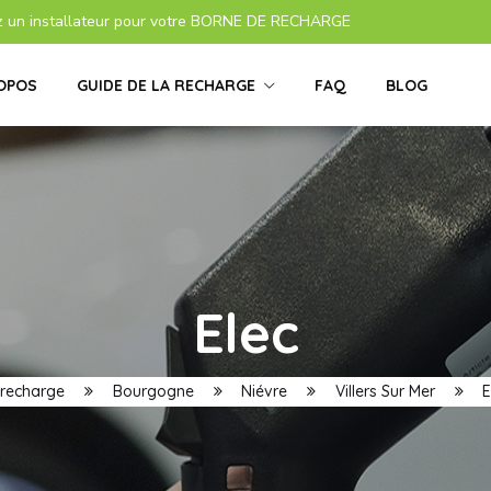
z un installateur pour votre BORNE DE RECHARGE
OPOS
GUIDE DE LA RECHARGE
FAQ
BLOG
Elec
 recharge
Bourgogne
Niévre
Villers Sur Mer
E