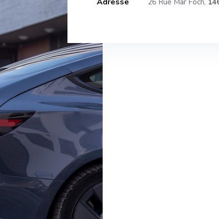
Adresse
26 Rue Mar Foch,
146