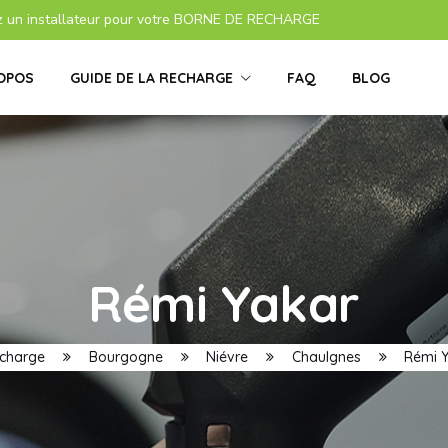
z un installateur pour votre BORNE DE RECHARGE
OPOS
GUIDE DE LA RECHARGE
FAQ
BLOG
Rémi Yakar
echarge
Bourgogne
Niévre
Chaulgnes
Rémi Y