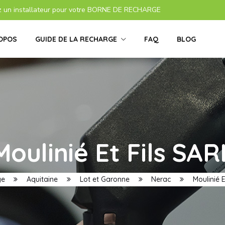
z un installateur pour votre BORNE DE RECHARGE
OPOS
GUIDE DE LA RECHARGE
FAQ
BLOG
Moulinié Et Fils SAR
ge
Aquitaine
Lot et Garonne
Nerac
Moulinié E