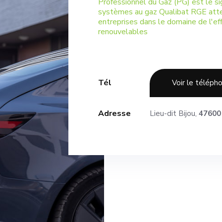
Professionnel du Gaz (PG) est le si
systèmes au gaz Qualibat RGE att
entreprises dans le domaine de l'ef
renouvelables
Tél
Voir le téléph
Adresse
Lieu-dit Bijou,
47600