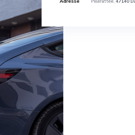
Adresse
Pillerattee,
47140 D