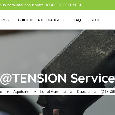
z un installateur pour votre BORNE DE RECHARGE
OPOS
GUIDE DE LA RECHARGE
FAQ
BLOG
@TENSION Servic
ge
Aquitaine
Lot et Garonne
Dausse
@TENSION