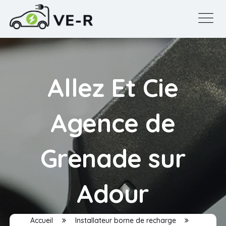
Allez Et Cie
Agence de
Grenade sur
Adour
Accueil
Installateur borne de recharge