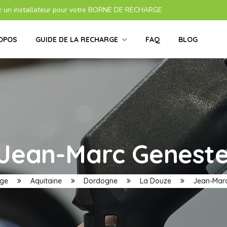
z un installateur pour votre BORNE DE RECHARGE
OPOS
GUIDE DE LA RECHARGE
FAQ
BLOG
Jean-Marc Genest
rge
Aquitaine
Dordogne
La Douze
Jean-Marc